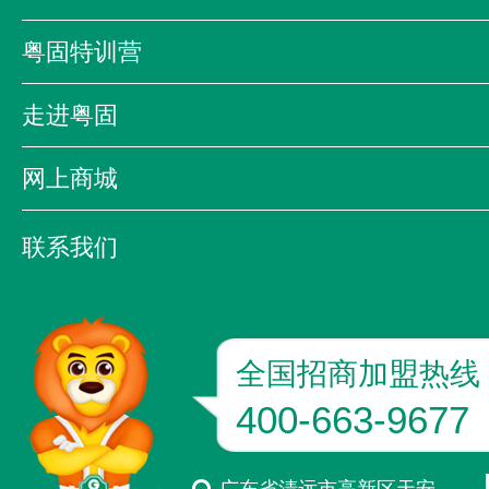
合作伙伴
公司新闻
公司活动
行业资讯
粤固特训营
企业影音
粤固特训营
粤固大讲堂
粤固之
走进粤固
质量万里行
公司简介
领导致辞
发展历程
网上商城
企业文化
资质荣誉
京东
天猫
联系我们
联系方式
加入我们
粤固版图
全国招商加盟热线
400-663-9677
广东省清远市高新区天安