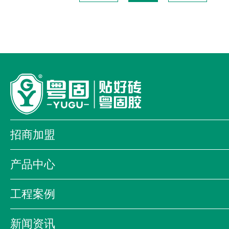
招商加盟
加盟优势
加盟流程
加盟店形象
产品中心
全国加盟商
我为品牌代言
防掉砖铺贴系统
经典系列
大顾
工程案例
金盾系列
装饰工程系列
商业案例
科教案例
酒店案例
海昕贝艺术漆
防伪查询系统
新闻资讯