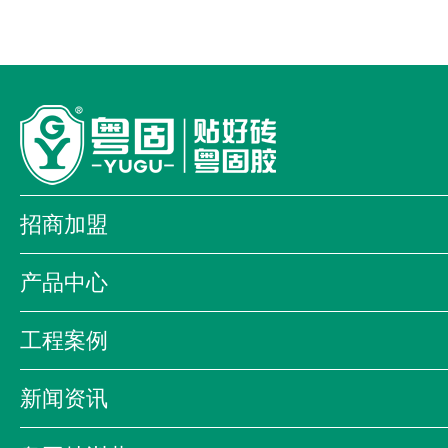
招商加盟
加盟优势
加盟流程
加盟店形象
产品中心
全国加盟商
我为品牌代言
防掉砖铺贴系统
经典系列
大顾
工程案例
金盾系列
装饰工程系列
商业案例
科教案例
酒店案例
海昕贝艺术漆
防伪查询系统
新闻资讯
合作伙伴
公司新闻
公司活动
行业资讯