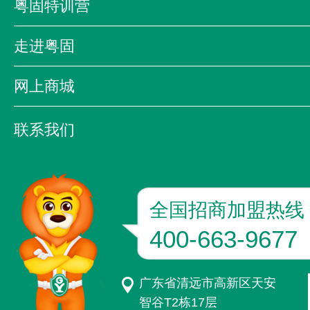
粤固特训营
企业影音
粤固特训营
粤固大讲堂
粤固之
走进粤固
质量万里行
公司简介
领导致辞
发展历程
网上商城
企业文化
资质荣誉
京东
天猫
联系我们
联系方式
加入我们
粤固版图
全国招商加盟热线
400-663-9677
广东省清远市高新区天安
智谷T2栋17层